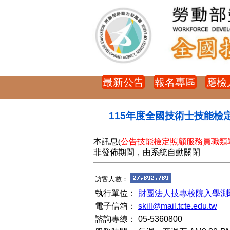
最新公告
報名專區
應檢
+
115年度全國技術士技能檢定
本訊息(
公告技能檢定照顧服務員職類
非發佈期間，由系統自動關閉
訪客人數：
執行單位：
財團法人技專校院入學測
電子信箱：
skill@mail.tcte.edu.tw
諮詢專線：
05-5360800